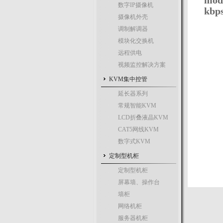
mo
数字IP摄像机
kb
摄像机外壳
调制解调器
模块化交换机
远程供电
视频监控解决方案
KVM集中控管
延长器系列
常规智能KVM
LCD折叠液晶KVM
CAT5网线KVM
数字式KVM
定制型机柜
定制型机柜
屏幕墙、操作台
墙柜
网络机柜
服务器机柜