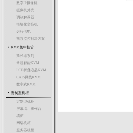
数字IP摄像机
摄像机外壳
调制解调器
模块化交换机
远程供电
视频监控解决方案
KVM集中控管
延长器系列
常规智能KVM
LCD折叠液晶KVM
CAT5网线KVM
数字式KVM
定制型机柜
定制型机柜
屏幕墙、操作台
墙柜
网络机柜
服务器机柜