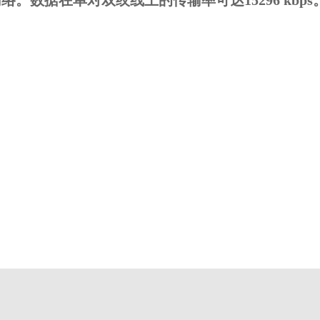
络。数据在单对双绞线上的传输率可达15296 kbp
。