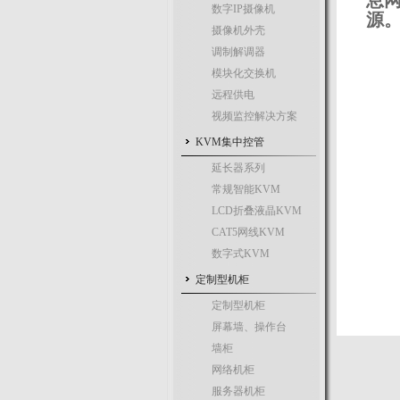
息网
数字IP摄像机
源
摄像机外壳
调制解调器
模块化交换机
远程供电
视频监控解决方案
KVM集中控管
延长器系列
常规智能KVM
LCD折叠液晶KVM
CAT5网线KVM
数字式KVM
定制型机柜
定制型机柜
屏幕墙、操作台
墙柜
网络机柜
服务器机柜