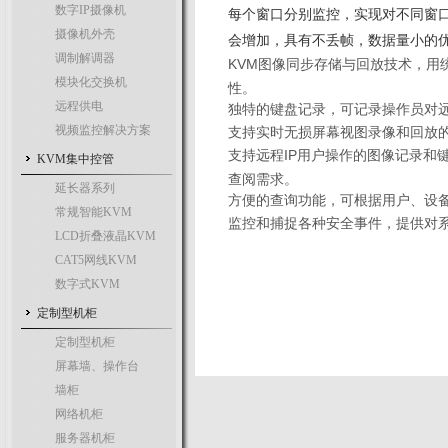
数字IP摄像机
每个窗口分别监控，实现对不同窗
摄像机外壳
会增加，具有不丢帧，数据量小的
调制解调器
KVM图像同步存储与回放技术，用
模块化交换机
性。
远程供电
独特的键盘记录，可记录操作员对
视频监控解决方案
支持实时无损屏幕视图录像和回放
支持远程IP用户操作的图像记录和
KVM集中控管
查阅需求。
延长器系列
方便的查询功能，可根据用户、设
常规智能KVM
监控和捕捉各种安全事件，提供对
LCD折叠液晶KVM
CAT5网线KVM
数字式KVM
定制型机柜
定制型机柜
屏幕墙、操作台
墙柜
网络机柜
服务器机柜