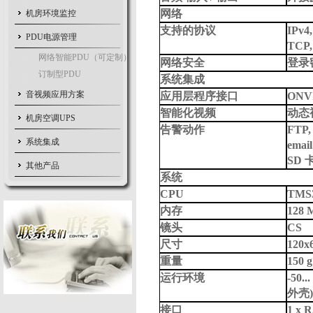
网络
机房环境监控
支持的协议
IPv4
PDU电源管理
TCP,
网络智能PDU（可定制）
网络安全
登录密
订制型PDU
系统集成
音视频应用方案
应用层程序接口
ONV
智能化视频
动态
机房空调UPS
告警动作
FTP
系统集成
emai
SD 
其他产品
系统
CPU
TMS
内存
128 
镜头
CS
尺寸
120x
重量
150 g
运行环境
-50.
外壳)
接口
1 x 