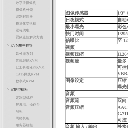
数字IP摄像机
摄像机外壳
图像传感器
1/3”
调制解调器
日夜模式
自动
模块化交换机
最小曝光
彩色: 0
远程供电
快门时间
1/295
视频监控解决方案
信噪比
至 12
KVM集中控管
视频
延长器系列
视频压缩
H.26
常规智能KVM
视频流
最多 3
可控
LCD折叠液晶KVM
VBR/
CAT5网线KVM
图像设定
压缩
数字式KVM
曝光
定制型机柜
音频
定制型机柜
音频流
双向
屏幕墙、操作台
音频压缩
AAC 
墙柜
G.71
网络机柜
可控 b
服务器机柜
音频 输入 / 输出
外接麦